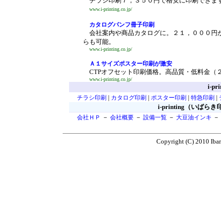
チラシ印刷７，３５０円で格安に印刷できま
www.i-printing.co.jp/
カタログパンフ冊子印刷
会社案内や商品カタログに。２１，０００円か
らも可能。
www.i-printing.co.jp/
Ａ１サイズポスター印刷が激安
CTPオフセット印刷価格。高品質・低料金（
www.i-printing.co.jp/
i-p
|
|
|
|
チラシ印刷
カタログ印刷
ポスター印刷
特急印刷
i-printing（い
－
－
－
－
会社ＨＰ
会社概要
設備一覧
大豆油インキ
Copyright (C) 2010 Ibar