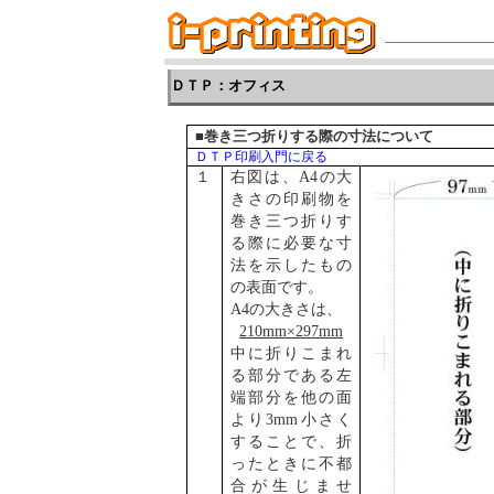
ＤＴＰ：オフィス
■巻き三つ折りする際の寸法について
ＤＴＰ印刷入門に戻る
１
右図は、
A4の大
きさの印刷物を
巻き三つ折りす
る際に必要な寸
法を示したもの
の表面です。
A4の大きさは、
210mm×297mm
中に折りこまれ
る部分である左
端部分を他の面
より
3mm小さく
することで、折
ったときに不都
合が生じませ